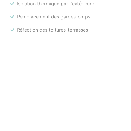
Isolation thermique par l'extérieure
Remplacement des gardes-corps
Réfection des toitures-terrasses
Rénovation de la ventilation existantes
Date
: 2022
Adresse du projet
: Paris (75)
Type de projet
: Rénovation